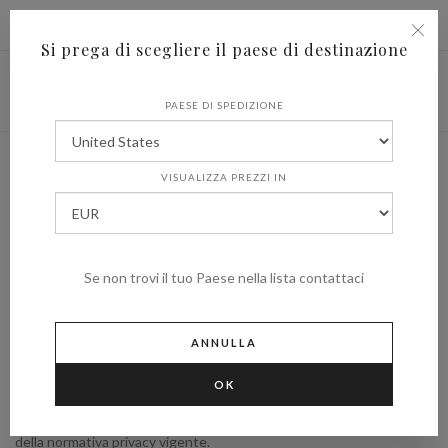
|
Spedire in
€ (EUR)
UNITED STATES
Si prega di scegliere il paese di destinazione
PAESE DI SPEDIZIONE
Cookie Policy
VISUALIZZA PREZZI IN
HOME
COOKIE POLICY
Se non trovi il tuo Paese nella lista contattaci
Le informazioni che seguono sono volte a descrivere, in linea
generale, il funzionamento e le finalità dei cookie installati sul
ANNULLA
dominio https://wineclub.tuarita.it (di seguito il “Sito”) in conformità
alle previsioni dell’art.13 del Regolamento UE 2016/679 sulla
OK
protezione dei dati personali, del D.lgs. n.196 del 2003 e ss.mm.ii. e
della normativa privacy vigente.